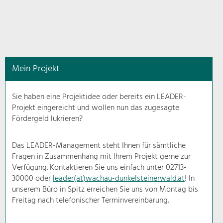
in
diesem
Kontext
angezeigt.
Mein Projekt
Natur- &
Landschaftsschutz
Sie haben eine Projektidee oder bereits ein LEADER-
Pflege, Regulierung und
Projekt eingereicht und wollen nun das zugesagte
Weiterentwicklung.
Fördergeld lukrieren?
Baukultur
Ortsbild, Baukultur und nachhaltiges
Das LEADER-Management steht Ihnen für sämtliche
Siedlungswesen.
Fragen in Zusammenhang mit Ihrem Projekt gerne zur
Verfügung. Kontaktieren Sie uns einfach unter 02713-
30000 oder
leader(at)wachau-dunkelsteinerwald.at
! In
Land- & Forstwirtschaft
unserem Büro in Spitz erreichen Sie uns von Montag bis
Bewirtschaftung und Pflege der
Kulturlandschaft.
Freitag nach telefonischer Terminvereinbarung.