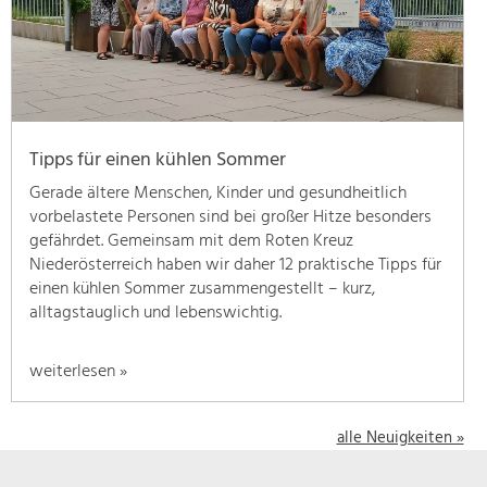
geben
wir
hier
eine
Übersicht
über
Tipps für einen kühlen Sommer
unsere
Themenschwerpunkte.
Gerade ältere Menschen, Kinder und gesundheitlich
Für
vorbelastete Personen sind bei großer Hitze besonders
mehr
gefährdet. Gemeinsam mit dem Roten Kreuz
Informationen
Niederösterreich haben wir daher 12 praktische Tipps für
einfach
einen kühlen Sommer zusammengestellt – kurz,
das
alltagstauglich und lebenswichtig.
Thema
anklicken
weiterlesen »
und
schon
werden
alle Neuigkeiten »
alle
Projekte