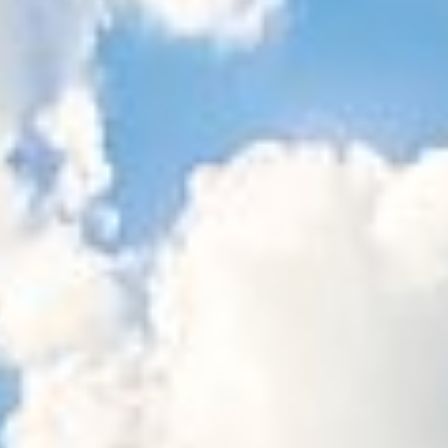
Sitemap
Tourismus
Angebotsentwicklung und
Kontakt
Positionierung.
Kunst & Kultur
Handwerk, Wissenschaft und Forschung.
Soziales, Bildung &
Identität
Gleichberechtigung, Jugend und
Integration
Mobilität & Energie
Klimawandel, öffentlicher Verkehr und
erneuerbare Energie
Wirtschaft
Steigerung regionaler Wertschöpfung