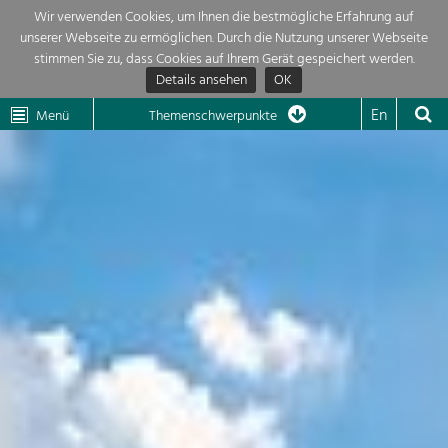
Wir verwenden Cookies, um Ihnen die bestmögliche Erfahrung auf
unserer Webseite zu ermöglichen. Durch die Nutzung unserer Webseite
Themenübersicht
stimmen Sie zu, dass Cookies auf Ihrem Gerät gespeichert werden.
Details ansehen
OK
LEADER
Wachau
Dunkelsteinerwald
Klima
Die Regionalentwicklung in unserer Region ist sehr vielfältig. Deshalb
En
Menü
Themenschwerpunkte
geben wir hier eine Übersicht über unsere Themenschwerpunkte. Für
Aktuelles
mehr Informationen einfach das Thema anklicken und schon werden alle

Projekte in diesem Kontext angezeigt.
Region

Natur- &
Projekte
Landschaftsschutz
Pflege, Regulierung und
LEADER

Weiterentwicklung.
Baukultur
Mein Projekt

Ortsbild, Baukultur und nachhaltiges
Siedlungswesen.
Suche
Land- & Forstwirtschaft
Bewirtschaftung und Pflege der
Impressum
Kulturlandschaft.