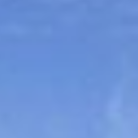
Sitemap
Tourismus
Angebotsentwicklung und
Kontakt
Positionierung.
Kunst & Kultur
Handwerk, Wissenschaft und Forschung.
Soziales, Bildung &
Identität
Gleichberechtigung, Jugend und
Integration
Mobilität & Energie
Klimawandel, öffentlicher Verkehr und
erneuerbare Energie
Wirtschaft
Steigerung regionaler Wertschöpfung