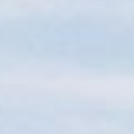
Sitemap
Tourismus
Angebotsentwicklung und
Kontakt
Positionierung.
Kunst & Kultur
Handwerk, Wissenschaft und Forschung.
Soziales, Bildung &
Identität
Gleichberechtigung, Jugend und
Integration
Mobilität & Energie
Klimawandel, öffentlicher Verkehr und
erneuerbare Energie
Wirtschaft
Steigerung regionaler Wertschöpfung