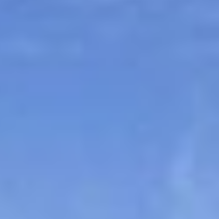
Sitemap
Tourismus
Angebotsentwicklung und
Kontakt
Positionierung.
Kunst & Kultur
Handwerk, Wissenschaft und Forschung.
Soziales, Bildung &
Identität
Gleichberechtigung, Jugend und
Integration
Mobilität & Energie
Klimawandel, öffentlicher Verkehr und
erneuerbare Energie
Wirtschaft
Steigerung regionaler Wertschöpfung