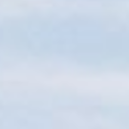
Sitemap
Tourismus
Angebotsentwicklung und
Kontakt
Positionierung.
Kunst & Kultur
Handwerk, Wissenschaft und Forschung.
Soziales, Bildung &
Identität
Gleichberechtigung, Jugend und
Integration
Mobilität & Energie
Klimawandel, öffentlicher Verkehr und
erneuerbare Energie
Wirtschaft
Steigerung regionaler Wertschöpfung