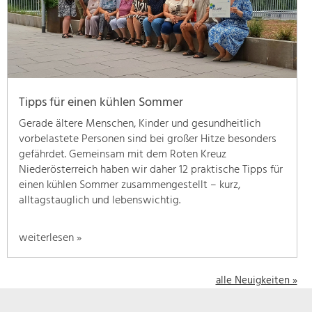
geben
wir
hier
eine
Übersicht
über
Tipps für einen kühlen Sommer
unsere
Themenschwerpunkte.
Gerade ältere Menschen, Kinder und gesundheitlich
Für
vorbelastete Personen sind bei großer Hitze besonders
mehr
gefährdet. Gemeinsam mit dem Roten Kreuz
Informationen
Niederösterreich haben wir daher 12 praktische Tipps für
einfach
einen kühlen Sommer zusammengestellt – kurz,
das
alltagstauglich und lebenswichtig.
Thema
anklicken
weiterlesen »
und
schon
werden
alle Neuigkeiten »
alle
Projekte