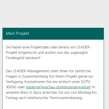
in
diesem
Kontext
angezeigt.
Mein Projekt
Natur- &
Landschaftsschutz
Sie haben eine Projektidee oder bereits ein LEADER-
Pflege, Regulierung und
Projekt eingereicht und wollen nun das zugesagte
Weiterentwicklung.
Fördergeld lukrieren?
Baukultur
Ortsbild, Baukultur und nachhaltiges
Das LEADER-Management steht Ihnen für sämtliche
Siedlungswesen.
Fragen in Zusammenhang mit Ihrem Projekt gerne zur
Verfügung. Kontaktieren Sie uns einfach unter 02713-
30000 oder
leader(at)wachau-dunkelsteinerwald.at
! In
Land- & Forstwirtschaft
unserem Büro in Spitz erreichen Sie uns von Montag bis
Bewirtschaftung und Pflege der
Kulturlandschaft.
Freitag nach telefonischer Terminvereinbarung.