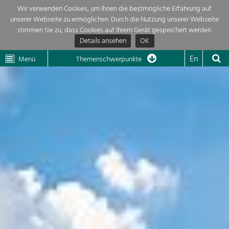
Wir verwenden Cookies, um Ihnen die bestmögliche Erfahrung auf
unserer Webseite zu ermöglichen. Durch die Nutzung unserer Webseite
Themenübersicht
stimmen Sie zu, dass Cookies auf Ihrem Gerät gespeichert werden.
Details ansehen
OK
LEADER
Wachau
Dunkelsteinerwald
Klima
Die Regionalentwicklung in unserer Region ist sehr vielfältig. Deshalb
En
Menü
Themenschwerpunkte
geben wir hier eine Übersicht über unsere Themenschwerpunkte. Für
Aktuelles
mehr Informationen einfach das Thema anklicken und schon werden alle

Projekte in diesem Kontext angezeigt.
Region

Natur- &
Projekte
Landschaftsschutz
Pflege, Regulierung und
LEADER

Weiterentwicklung.
Baukultur
Mein Projekt

Ortsbild, Baukultur und nachhaltiges
Siedlungswesen.
Suche
Land- & Forstwirtschaft
Bewirtschaftung und Pflege der
Impressum
Kulturlandschaft.