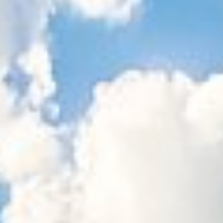
Sitemap
Tourismus
Angebotsentwicklung und
Kontakt
Positionierung.
Kunst & Kultur
Handwerk, Wissenschaft und Forschung.
Soziales, Bildung &
Identität
Gleichberechtigung, Jugend und
Integration
Mobilität & Energie
Klimawandel, öffentlicher Verkehr und
erneuerbare Energie
Wirtschaft
Steigerung regionaler Wertschöpfung