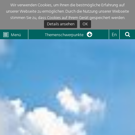
Wir verwenden Cookies, um Ihnen die bestmögliche Erfahrung auf
unserer Webseite zu ermöglichen. Durch die Nutzung unserer Webseite
Themenübersicht
stimmen Sie zu, dass Cookies auf Ihrem Gerät gespeichert werden.
Details ansehen
OK
LEADER
Wachau
Dunkelsteinerwald
Klima
Die Regionalentwicklung in unserer Region ist sehr vielfältig. Deshalb
En
Menü
Themenschwerpunkte
geben wir hier eine Übersicht über unsere Themenschwerpunkte. Für
Aktuelles
mehr Informationen einfach das Thema anklicken und schon werden alle

Projekte in diesem Kontext angezeigt.
Region

Natur- &
Projekte
Landschaftsschutz
Pflege, Regulierung und
LEADER

Weiterentwicklung.
Baukultur
Mein Projekt

Ortsbild, Baukultur und nachhaltiges
Siedlungswesen.
Suche
Land- & Forstwirtschaft
Bewirtschaftung und Pflege der
Impressum
Kulturlandschaft.