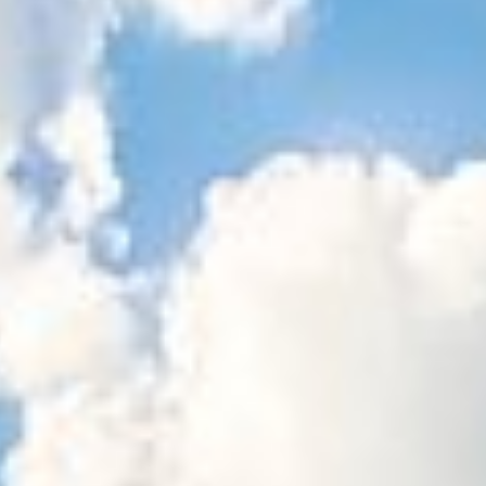
Sitemap
Tourismus
Angebotsentwicklung und
Kontakt
Positionierung.
Kunst & Kultur
Handwerk, Wissenschaft und Forschung.
Soziales, Bildung &
Identität
Gleichberechtigung, Jugend und
Integration
Mobilität & Energie
Klimawandel, öffentlicher Verkehr und
erneuerbare Energie
Wirtschaft
Steigerung regionaler Wertschöpfung