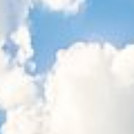
Sitemap
Tourismus
Angebotsentwicklung und
Kontakt
Positionierung.
Kunst & Kultur
Handwerk, Wissenschaft und Forschung.
Soziales, Bildung &
Identität
Gleichberechtigung, Jugend und
Integration
Mobilität & Energie
Klimawandel, öffentlicher Verkehr und
erneuerbare Energie
Wirtschaft
Steigerung regionaler Wertschöpfung