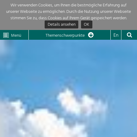
Wir verwenden Cookies, um Ihnen die bestmögliche Erfahrung auf
unserer Webseite zu ermöglichen. Durch die Nutzung unserer Webseite
Themenübersicht
stimmen Sie zu, dass Cookies auf Ihrem Gerät gespeichert werden.
Details ansehen
OK
LEADER
Wachau
Dunkelsteinerwald
Klima
Die Regionalentwicklung in unserer Region ist sehr vielfältig. Deshalb
En
Menü
Themenschwerpunkte
geben wir hier eine Übersicht über unsere Themenschwerpunkte. Für
Aktuelles
mehr Informationen einfach das Thema anklicken und schon werden alle

Projekte in diesem Kontext angezeigt.
Region

Natur- &
Projekte
Landschaftsschutz
Pflege, Regulierung und
LEADER

Weiterentwicklung.
Baukultur
Mein Projekt

Ortsbild, Baukultur und nachhaltiges
Siedlungswesen.
Suche
Land- & Forstwirtschaft
Bewirtschaftung und Pflege der
Impressum
Kulturlandschaft.