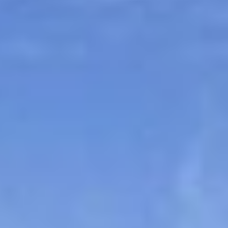
Sitemap
Tourismus
Angebotsentwicklung und
Kontakt
Positionierung.
Kunst & Kultur
Handwerk, Wissenschaft und Forschung.
Soziales, Bildung &
Identität
Gleichberechtigung, Jugend und
Integration
Mobilität & Energie
Klimawandel, öffentlicher Verkehr und
erneuerbare Energie
Wirtschaft
Steigerung regionaler Wertschöpfung