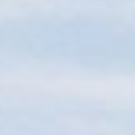
Sitemap
Tourismus
Angebotsentwicklung und
Kontakt
Positionierung.
Kunst & Kultur
Handwerk, Wissenschaft und Forschung.
Soziales, Bildung &
Identität
Gleichberechtigung, Jugend und
Integration
Mobilität & Energie
Klimawandel, öffentlicher Verkehr und
erneuerbare Energie
Wirtschaft
Steigerung regionaler Wertschöpfung