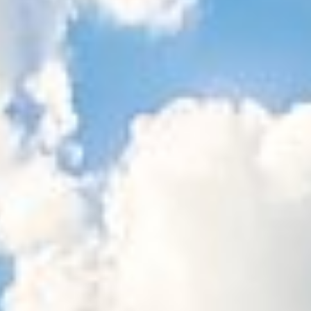
Sitemap
Tourismus
Angebotsentwicklung und
Kontakt
Positionierung.
Kunst & Kultur
Handwerk, Wissenschaft und Forschung.
Soziales, Bildung &
Identität
Gleichberechtigung, Jugend und
Integration
Mobilität & Energie
Klimawandel, öffentlicher Verkehr und
erneuerbare Energie
Wirtschaft
Steigerung regionaler Wertschöpfung