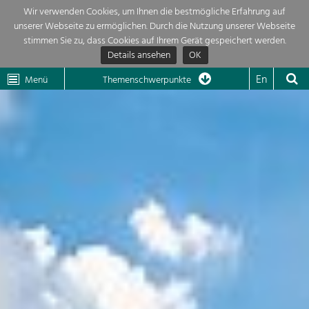
Wir verwenden Cookies, um Ihnen die bestmögliche Erfahrung auf
unserer Webseite zu ermöglichen. Durch die Nutzung unserer Webseite
Themenübersicht
stimmen Sie zu, dass Cookies auf Ihrem Gerät gespeichert werden.
Details ansehen
OK
LEADER
Wachau
Dunkelsteinerwald
Klima
Die Regionalentwicklung in unserer Region ist sehr vielfältig. Deshalb
En
Menü
Themenschwerpunkte
geben wir hier eine Übersicht über unsere Themenschwerpunkte. Für
Aktuelles
mehr Informationen einfach das Thema anklicken und schon werden alle

Projekte in diesem Kontext angezeigt.
Region

Natur- &
Projekte
Landschaftsschutz
Pflege, Regulierung und
LEADER

Weiterentwicklung.
Baukultur
Mein Projekt

Ortsbild, Baukultur und nachhaltiges
Siedlungswesen.
Suche
Land- & Forstwirtschaft
Bewirtschaftung und Pflege der
Impressum
Kulturlandschaft.