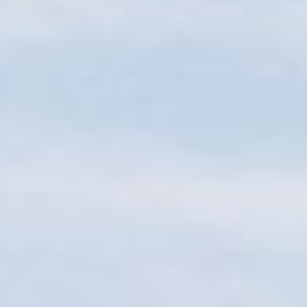
Sitemap
Tourismus
Angebotsentwicklung und
Kontakt
Positionierung.
Kunst & Kultur
Handwerk, Wissenschaft und Forschung.
Soziales, Bildung &
Identität
Gleichberechtigung, Jugend und
Integration
Mobilität & Energie
Klimawandel, öffentlicher Verkehr und
erneuerbare Energie
Wirtschaft
Steigerung regionaler Wertschöpfung