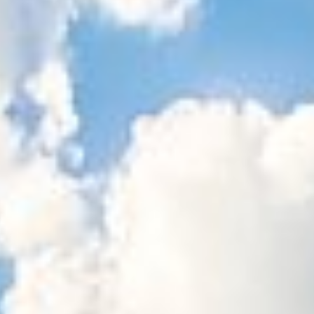
Sitemap
Tourismus
Angebotsentwicklung und
Kontakt
Positionierung.
Kunst & Kultur
Handwerk, Wissenschaft und Forschung.
Soziales, Bildung &
Identität
Gleichberechtigung, Jugend und
Integration
Mobilität & Energie
Klimawandel, öffentlicher Verkehr und
erneuerbare Energie
Wirtschaft
Steigerung regionaler Wertschöpfung