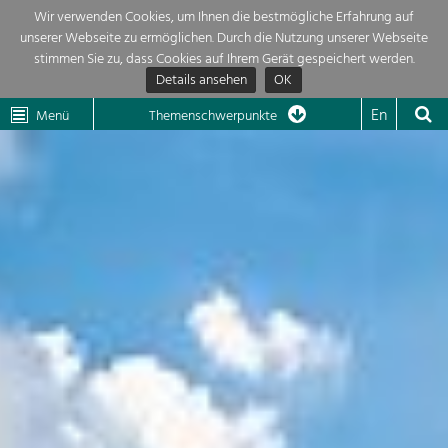
Wir verwenden Cookies, um Ihnen die bestmögliche Erfahrung auf
unserer Webseite zu ermöglichen. Durch die Nutzung unserer Webseite
Themenübersicht
stimmen Sie zu, dass Cookies auf Ihrem Gerät gespeichert werden.
Details ansehen
OK
LEADER
Wachau
Dunkelsteinerwald
Klima
Die Regionalentwicklung in unserer Region ist sehr vielfältig. Deshalb
En
Menü
Themenschwerpunkte
geben wir hier eine Übersicht über unsere Themenschwerpunkte. Für
Aktuelles
mehr Informationen einfach das Thema anklicken und schon werden alle

Projekte in diesem Kontext angezeigt.
Region

Natur- &
Projekte
Landschaftsschutz
Pflege, Regulierung und
LEADER

Weiterentwicklung.
Baukultur
Mein Projekt

Ortsbild, Baukultur und nachhaltiges
Siedlungswesen.
Suche
Land- & Forstwirtschaft
Bewirtschaftung und Pflege der
Impressum
Kulturlandschaft.