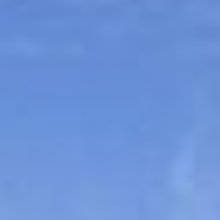
Sitemap
Tourismus
Angebotsentwicklung und
Kontakt
Positionierung.
Kunst & Kultur
Handwerk, Wissenschaft und Forschung.
Soziales, Bildung &
Identität
Gleichberechtigung, Jugend und
Integration
Mobilität & Energie
Klimawandel, öffentlicher Verkehr und
erneuerbare Energie
Wirtschaft
Steigerung regionaler Wertschöpfung