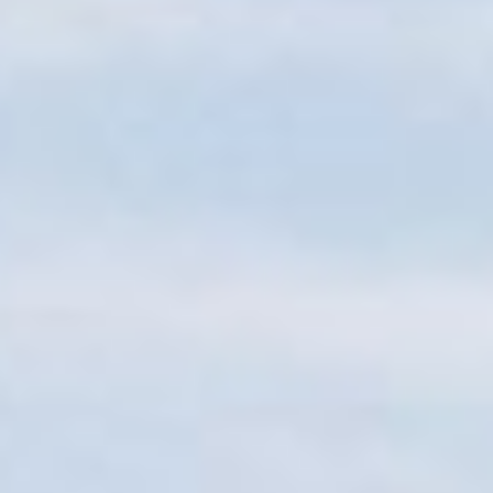
Sitemap
Tourismus
Angebotsentwicklung und
Kontakt
Positionierung.
Kunst & Kultur
Handwerk, Wissenschaft und Forschung.
Soziales, Bildung &
Identität
Gleichberechtigung, Jugend und
Integration
Mobilität & Energie
Klimawandel, öffentlicher Verkehr und
erneuerbare Energie
Wirtschaft
Steigerung regionaler Wertschöpfung