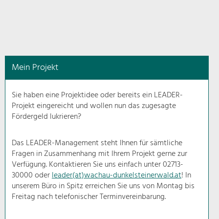
in
diesem
Kontext
angezeigt.
Mein Projekt
Natur- &
Landschaftsschutz
Sie haben eine Projektidee oder bereits ein LEADER-
Pflege, Regulierung und
Projekt eingereicht und wollen nun das zugesagte
Weiterentwicklung.
Fördergeld lukrieren?
Baukultur
Ortsbild, Baukultur und nachhaltiges
Das LEADER-Management steht Ihnen für sämtliche
Siedlungswesen.
Fragen in Zusammenhang mit Ihrem Projekt gerne zur
Verfügung. Kontaktieren Sie uns einfach unter 02713-
30000 oder
leader(at)wachau-dunkelsteinerwald.at
! In
Land- & Forstwirtschaft
unserem Büro in Spitz erreichen Sie uns von Montag bis
Bewirtschaftung und Pflege der
Kulturlandschaft.
Freitag nach telefonischer Terminvereinbarung.