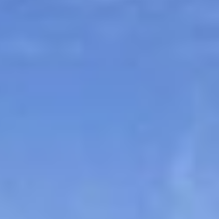
Sitemap
Tourismus
Angebotsentwicklung und
Kontakt
Positionierung.
Kunst & Kultur
Handwerk, Wissenschaft und Forschung.
Soziales, Bildung &
Identität
Gleichberechtigung, Jugend und
Integration
Mobilität & Energie
Klimawandel, öffentlicher Verkehr und
erneuerbare Energie
Wirtschaft
Steigerung regionaler Wertschöpfung