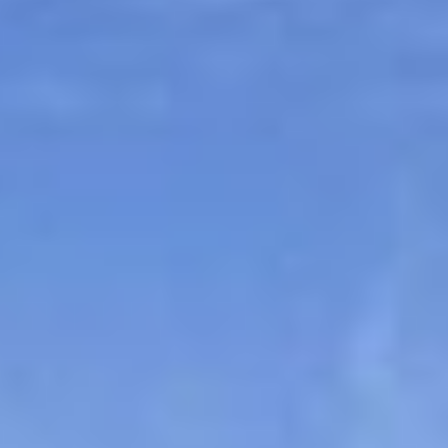
Sitemap
Tourismus
Angebotsentwicklung und
Kontakt
Positionierung.
Kunst & Kultur
Handwerk, Wissenschaft und Forschung.
Soziales, Bildung &
Identität
Gleichberechtigung, Jugend und
Integration
Mobilität & Energie
Klimawandel, öffentlicher Verkehr und
erneuerbare Energie
Wirtschaft
Steigerung regionaler Wertschöpfung