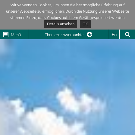
Wir verwenden Cookies, um Ihnen die bestmögliche Erfahrung auf
unserer Webseite zu ermöglichen. Durch die Nutzung unserer Webseite
Themenübersicht
stimmen Sie zu, dass Cookies auf Ihrem Gerät gespeichert werden.
Details ansehen
OK
LEADER
Wachau
Dunkelsteinerwald
Klima
Die Regionalentwicklung in unserer Region ist sehr vielfältig. Deshalb
En
Menü
Themenschwerpunkte
geben wir hier eine Übersicht über unsere Themenschwerpunkte. Für
Aktuelles
mehr Informationen einfach das Thema anklicken und schon werden alle

Projekte in diesem Kontext angezeigt.
Region

Natur- &
Projekte
Landschaftsschutz
Pflege, Regulierung und
LEADER

Weiterentwicklung.
Baukultur
Mein Projekt

Ortsbild, Baukultur und nachhaltiges
Siedlungswesen.
Suche
Land- & Forstwirtschaft
Bewirtschaftung und Pflege der
Impressum
Kulturlandschaft.