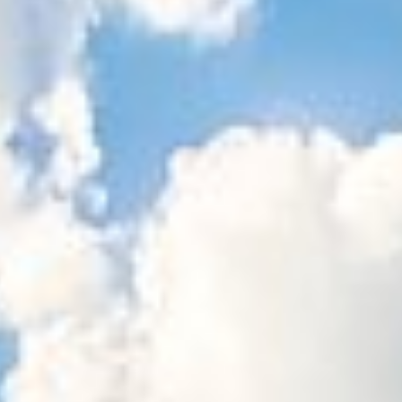
Sitemap
Tourismus
Angebotsentwicklung und
Kontakt
Positionierung.
Kunst & Kultur
Handwerk, Wissenschaft und Forschung.
Soziales, Bildung &
Identität
Gleichberechtigung, Jugend und
Integration
Mobilität & Energie
Klimawandel, öffentlicher Verkehr und
erneuerbare Energie
Wirtschaft
Steigerung regionaler Wertschöpfung