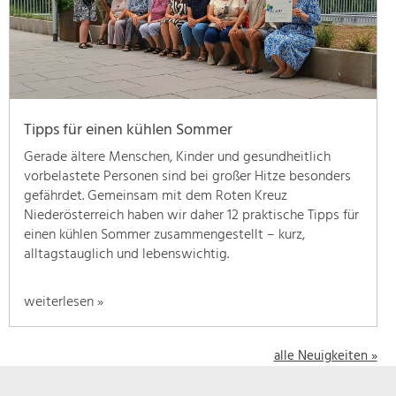
geben
wir
hier
eine
Übersicht
über
Tipps für einen kühlen Sommer
unsere
Themenschwerpunkte.
Gerade ältere Menschen, Kinder und gesundheitlich
Für
vorbelastete Personen sind bei großer Hitze besonders
mehr
gefährdet. Gemeinsam mit dem Roten Kreuz
Informationen
Niederösterreich haben wir daher 12 praktische Tipps für
einfach
einen kühlen Sommer zusammengestellt – kurz,
das
alltagstauglich und lebenswichtig.
Thema
anklicken
weiterlesen »
und
schon
werden
alle Neuigkeiten »
alle
Projekte