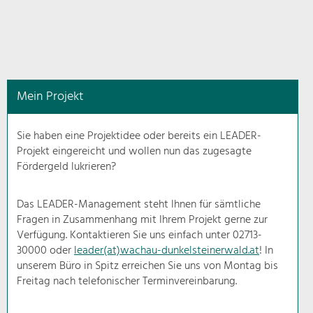
in
diesem
Kontext
angezeigt.
Mein Projekt
Natur- &
Landschaftsschutz
Sie haben eine Projektidee oder bereits ein LEADER-
Pflege, Regulierung und
Projekt eingereicht und wollen nun das zugesagte
Weiterentwicklung.
Fördergeld lukrieren?
Baukultur
Ortsbild, Baukultur und nachhaltiges
Das LEADER-Management steht Ihnen für sämtliche
Siedlungswesen.
Fragen in Zusammenhang mit Ihrem Projekt gerne zur
Verfügung. Kontaktieren Sie uns einfach unter 02713-
30000 oder
leader(at)wachau-dunkelsteinerwald.at
! In
Land- & Forstwirtschaft
unserem Büro in Spitz erreichen Sie uns von Montag bis
Bewirtschaftung und Pflege der
Kulturlandschaft.
Freitag nach telefonischer Terminvereinbarung.