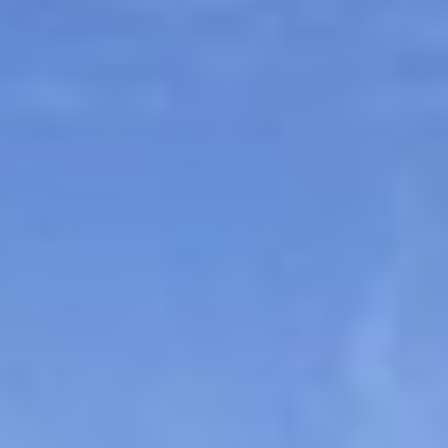
Sitemap
Tourismus
Angebotsentwicklung und
Kontakt
Positionierung.
Kunst & Kultur
Handwerk, Wissenschaft und Forschung.
Soziales, Bildung &
Identität
Gleichberechtigung, Jugend und
Integration
Mobilität & Energie
Klimawandel, öffentlicher Verkehr und
erneuerbare Energie
Wirtschaft
Steigerung regionaler Wertschöpfung