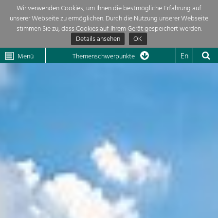
Wir verwenden Cookies, um Ihnen die bestmögliche Erfahrung auf
unserer Webseite zu ermöglichen. Durch die Nutzung unserer Webseite
Themenübersicht
stimmen Sie zu, dass Cookies auf Ihrem Gerät gespeichert werden.
Details ansehen
OK
LEADER
Wachau
Dunkelsteinerwald
Klima
Die Regionalentwicklung in unserer Region ist sehr vielfältig. Deshalb
En
Menü
Themenschwerpunkte
geben wir hier eine Übersicht über unsere Themenschwerpunkte. Für
Aktuelles
mehr Informationen einfach das Thema anklicken und schon werden alle

Projekte in diesem Kontext angezeigt.
Region

Natur- &
Projekte
Landschaftsschutz
Pflege, Regulierung und
LEADER

Weiterentwicklung.
Baukultur
Mein Projekt

Ortsbild, Baukultur und nachhaltiges
Siedlungswesen.
Suche
Land- & Forstwirtschaft
Bewirtschaftung und Pflege der
Impressum
Kulturlandschaft.