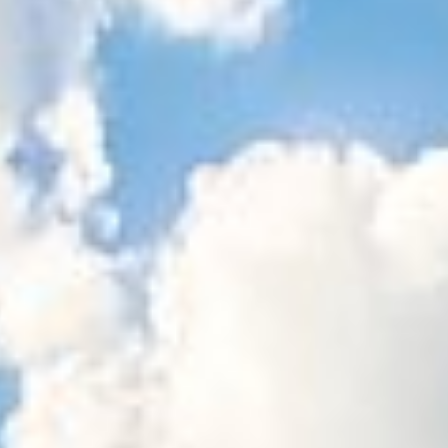
Sitemap
Tourismus
Angebotsentwicklung und
Kontakt
Positionierung.
Kunst & Kultur
Handwerk, Wissenschaft und Forschung.
Soziales, Bildung &
Identität
Gleichberechtigung, Jugend und
Integration
Mobilität & Energie
Klimawandel, öffentlicher Verkehr und
erneuerbare Energie
Wirtschaft
Steigerung regionaler Wertschöpfung