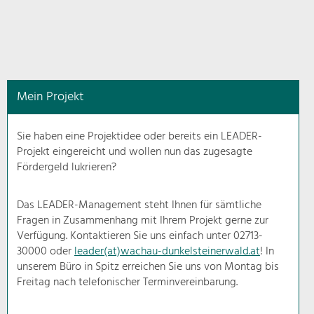
in
diesem
Kontext
angezeigt.
Mein Projekt
Natur- &
Landschaftsschutz
Sie haben eine Projektidee oder bereits ein LEADER-
Pflege, Regulierung und
Projekt eingereicht und wollen nun das zugesagte
Weiterentwicklung.
Fördergeld lukrieren?
Baukultur
Ortsbild, Baukultur und nachhaltiges
Das LEADER-Management steht Ihnen für sämtliche
Siedlungswesen.
Fragen in Zusammenhang mit Ihrem Projekt gerne zur
Verfügung. Kontaktieren Sie uns einfach unter 02713-
30000 oder
leader(at)wachau-dunkelsteinerwald.at
! In
Land- & Forstwirtschaft
unserem Büro in Spitz erreichen Sie uns von Montag bis
Bewirtschaftung und Pflege der
Kulturlandschaft.
Freitag nach telefonischer Terminvereinbarung.