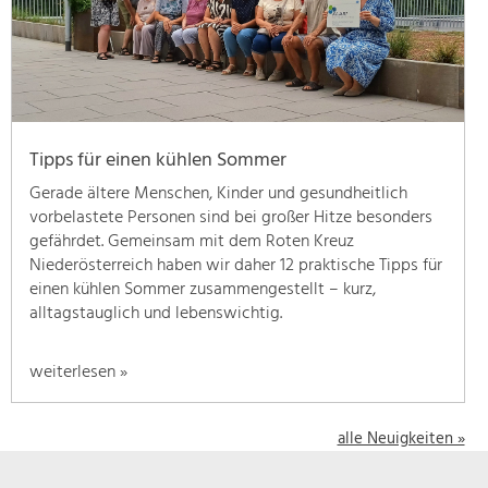
geben
wir
hier
eine
Übersicht
über
Tipps für einen kühlen Sommer
unsere
Themenschwerpunkte.
Gerade ältere Menschen, Kinder und gesundheitlich
Für
vorbelastete Personen sind bei großer Hitze besonders
mehr
gefährdet. Gemeinsam mit dem Roten Kreuz
Informationen
Niederösterreich haben wir daher 12 praktische Tipps für
einfach
einen kühlen Sommer zusammengestellt – kurz,
das
alltagstauglich und lebenswichtig.
Thema
anklicken
weiterlesen »
und
schon
werden
alle Neuigkeiten »
alle
Projekte