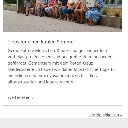
geben
wir
hier
eine
Übersicht
über
Tipps für einen kühlen Sommer
unsere
Themenschwerpunkte.
Gerade ältere Menschen, Kinder und gesundheitlich
Für
vorbelastete Personen sind bei großer Hitze besonders
mehr
gefährdet. Gemeinsam mit dem Roten Kreuz
Informationen
Niederösterreich haben wir daher 12 praktische Tipps für
einfach
einen kühlen Sommer zusammengestellt – kurz,
das
alltagstauglich und lebenswichtig.
Thema
anklicken
weiterlesen »
und
schon
werden
alle Neuigkeiten »
alle
Projekte