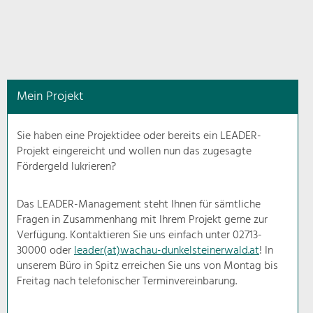
in
diesem
Kontext
angezeigt.
Mein Projekt
Natur- &
Landschaftsschutz
Sie haben eine Projektidee oder bereits ein LEADER-
Pflege, Regulierung und
Projekt eingereicht und wollen nun das zugesagte
Weiterentwicklung.
Fördergeld lukrieren?
Baukultur
Ortsbild, Baukultur und nachhaltiges
Das LEADER-Management steht Ihnen für sämtliche
Siedlungswesen.
Fragen in Zusammenhang mit Ihrem Projekt gerne zur
Verfügung. Kontaktieren Sie uns einfach unter 02713-
30000 oder
leader(at)wachau-dunkelsteinerwald.at
! In
Land- & Forstwirtschaft
unserem Büro in Spitz erreichen Sie uns von Montag bis
Bewirtschaftung und Pflege der
Kulturlandschaft.
Freitag nach telefonischer Terminvereinbarung.