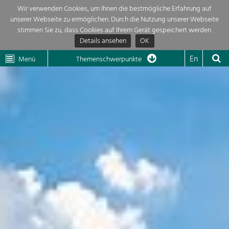
Wir verwenden Cookies, um Ihnen die bestmögliche Erfahrung auf
unserer Webseite zu ermöglichen. Durch die Nutzung unserer Webseite
Themenübersicht
stimmen Sie zu, dass Cookies auf Ihrem Gerät gespeichert werden.
Details ansehen
OK
LEADER
Wachau
Dunkelsteinerwald
Klima
Die Regionalentwicklung in unserer Region ist sehr vielfältig. Deshalb
En
Menü
Themenschwerpunkte
geben wir hier eine Übersicht über unsere Themenschwerpunkte. Für
Aktuelles
mehr Informationen einfach das Thema anklicken und schon werden alle

Projekte in diesem Kontext angezeigt.
Region

Natur- &
Projekte
Landschaftsschutz
Pflege, Regulierung und
LEADER

Weiterentwicklung.
Baukultur
Mein Projekt

Ortsbild, Baukultur und nachhaltiges
Siedlungswesen.
Suche
Land- & Forstwirtschaft
Bewirtschaftung und Pflege der
Impressum
Kulturlandschaft.