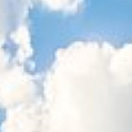
Sitemap
Tourismus
Angebotsentwicklung und
Kontakt
Positionierung.
Kunst & Kultur
Handwerk, Wissenschaft und Forschung.
Soziales, Bildung &
Identität
Gleichberechtigung, Jugend und
Integration
Mobilität & Energie
Klimawandel, öffentlicher Verkehr und
erneuerbare Energie
Wirtschaft
Steigerung regionaler Wertschöpfung