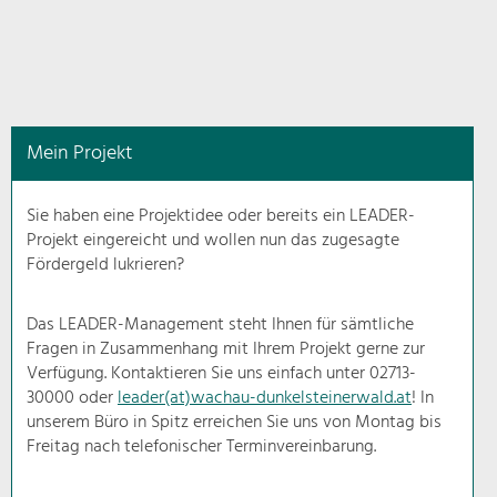
in
diesem
Kontext
angezeigt.
Mein Projekt
Natur- &
Landschaftsschutz
Sie haben eine Projektidee oder bereits ein LEADER-
Pflege, Regulierung und
Projekt eingereicht und wollen nun das zugesagte
Weiterentwicklung.
Fördergeld lukrieren?
Baukultur
Ortsbild, Baukultur und nachhaltiges
Das LEADER-Management steht Ihnen für sämtliche
Siedlungswesen.
Fragen in Zusammenhang mit Ihrem Projekt gerne zur
Verfügung. Kontaktieren Sie uns einfach unter 02713-
30000 oder
leader(at)wachau-dunkelsteinerwald.at
! In
Land- & Forstwirtschaft
unserem Büro in Spitz erreichen Sie uns von Montag bis
Bewirtschaftung und Pflege der
Kulturlandschaft.
Freitag nach telefonischer Terminvereinbarung.