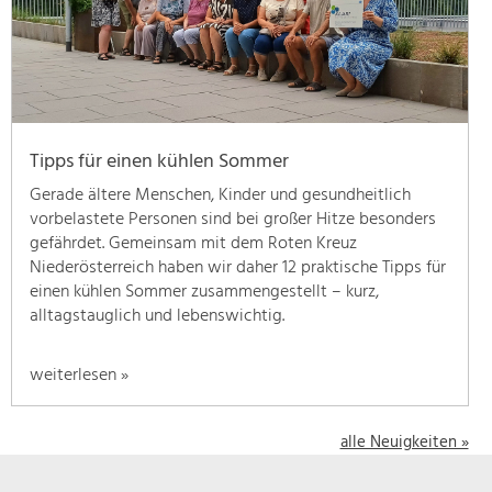
geben
wir
hier
eine
Übersicht
über
Tipps für einen kühlen Sommer
unsere
Themenschwerpunkte.
Gerade ältere Menschen, Kinder und gesundheitlich
Für
vorbelastete Personen sind bei großer Hitze besonders
mehr
gefährdet. Gemeinsam mit dem Roten Kreuz
Informationen
Niederösterreich haben wir daher 12 praktische Tipps für
einfach
einen kühlen Sommer zusammengestellt – kurz,
das
alltagstauglich und lebenswichtig.
Thema
anklicken
weiterlesen »
und
schon
werden
alle Neuigkeiten »
alle
Projekte