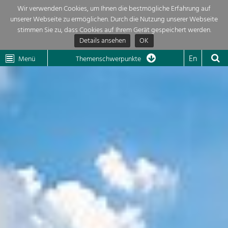
Wir verwenden Cookies, um Ihnen die bestmögliche Erfahrung auf
unserer Webseite zu ermöglichen. Durch die Nutzung unserer Webseite
Themenübersicht
stimmen Sie zu, dass Cookies auf Ihrem Gerät gespeichert werden.
Details ansehen
OK
LEADER
Wachau
Dunkelsteinerwald
Klima
Die Regionalentwicklung in unserer Region ist sehr vielfältig. Deshalb
En
Menü
Themenschwerpunkte
geben wir hier eine Übersicht über unsere Themenschwerpunkte. Für
Aktuelles
mehr Informationen einfach das Thema anklicken und schon werden alle

Projekte in diesem Kontext angezeigt.
Region

Natur- &
Projekte
Landschaftsschutz
Pflege, Regulierung und
LEADER

Weiterentwicklung.
Baukultur
Mein Projekt

Ortsbild, Baukultur und nachhaltiges
Siedlungswesen.
Suche
Land- & Forstwirtschaft
Bewirtschaftung und Pflege der
Impressum
Kulturlandschaft.