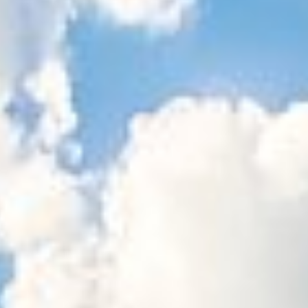
Sitemap
Tourismus
Angebotsentwicklung und
Kontakt
Positionierung.
Kunst & Kultur
Handwerk, Wissenschaft und Forschung.
Soziales, Bildung &
Identität
Gleichberechtigung, Jugend und
Integration
Mobilität & Energie
Klimawandel, öffentlicher Verkehr und
erneuerbare Energie
Wirtschaft
Steigerung regionaler Wertschöpfung