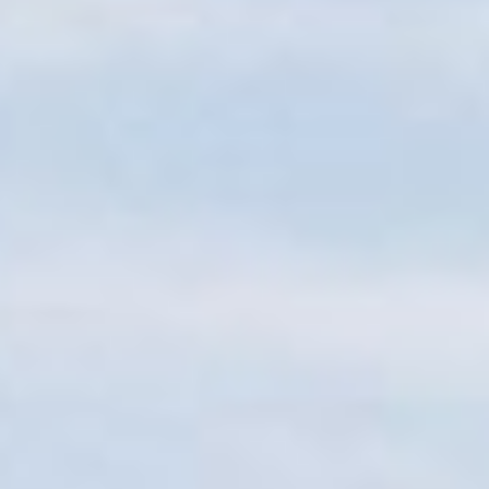
Sitemap
Tourismus
Angebotsentwicklung und
Kontakt
Positionierung.
Kunst & Kultur
Handwerk, Wissenschaft und Forschung.
Soziales, Bildung &
Identität
Gleichberechtigung, Jugend und
Integration
Mobilität & Energie
Klimawandel, öffentlicher Verkehr und
erneuerbare Energie
Wirtschaft
Steigerung regionaler Wertschöpfung