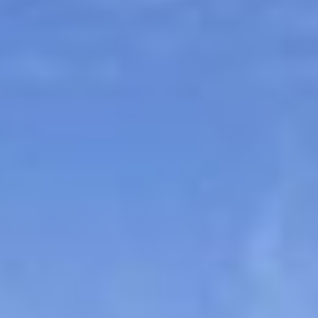
Sitemap
Tourismus
Angebotsentwicklung und
Kontakt
Positionierung.
Kunst & Kultur
Handwerk, Wissenschaft und Forschung.
Soziales, Bildung &
Identität
Gleichberechtigung, Jugend und
Integration
Mobilität & Energie
Klimawandel, öffentlicher Verkehr und
erneuerbare Energie
Wirtschaft
Steigerung regionaler Wertschöpfung