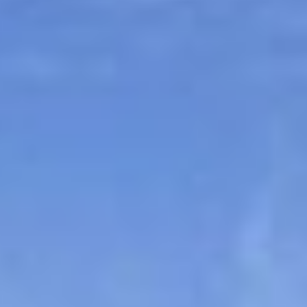
Sitemap
Tourismus
Angebotsentwicklung und
Kontakt
Positionierung.
Kunst & Kultur
Handwerk, Wissenschaft und Forschung.
Soziales, Bildung &
Identität
Gleichberechtigung, Jugend und
Integration
Mobilität & Energie
Klimawandel, öffentlicher Verkehr und
erneuerbare Energie
Wirtschaft
Steigerung regionaler Wertschöpfung