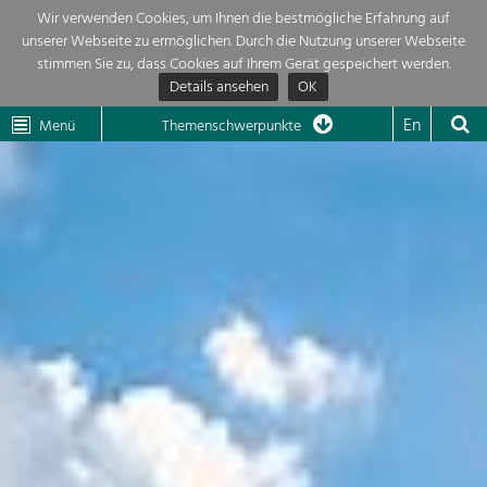
Wir verwenden Cookies, um Ihnen die bestmögliche Erfahrung auf
unserer Webseite zu ermöglichen. Durch die Nutzung unserer Webseite
Themenübersicht
stimmen Sie zu, dass Cookies auf Ihrem Gerät gespeichert werden.
Details ansehen
OK
LEADER
Wachau
Dunkelsteinerwald
Klima
Die Regionalentwicklung in unserer Region ist sehr vielfältig. Deshalb
En
Menü
Themenschwerpunkte
geben wir hier eine Übersicht über unsere Themenschwerpunkte. Für
Aktuelles
mehr Informationen einfach das Thema anklicken und schon werden alle

Projekte in diesem Kontext angezeigt.
Region

Natur- &
Projekte
Landschaftsschutz
Pflege, Regulierung und
LEADER

Weiterentwicklung.
Baukultur
Mein Projekt

Ortsbild, Baukultur und nachhaltiges
Siedlungswesen.
Suche
Land- & Forstwirtschaft
Bewirtschaftung und Pflege der
Impressum
Kulturlandschaft.