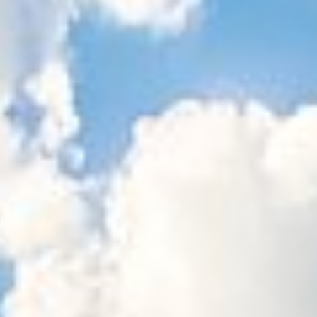
Sitemap
Tourismus
Angebotsentwicklung und
Kontakt
Positionierung.
Kunst & Kultur
Handwerk, Wissenschaft und Forschung.
Soziales, Bildung &
Identität
Gleichberechtigung, Jugend und
Integration
Mobilität & Energie
Klimawandel, öffentlicher Verkehr und
erneuerbare Energie
Wirtschaft
Steigerung regionaler Wertschöpfung