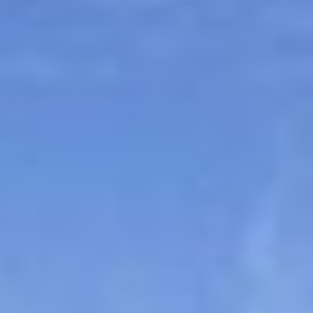
Sitemap
Tourismus
Angebotsentwicklung und
Kontakt
Positionierung.
Kunst & Kultur
Handwerk, Wissenschaft und Forschung.
Soziales, Bildung &
Identität
Gleichberechtigung, Jugend und
Integration
Mobilität & Energie
Klimawandel, öffentlicher Verkehr und
erneuerbare Energie
Wirtschaft
Steigerung regionaler Wertschöpfung