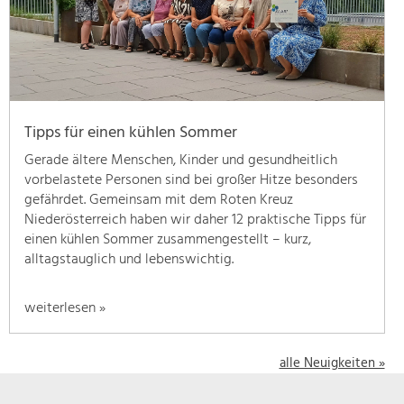
geben
wir
hier
eine
Übersicht
über
Tipps für einen kühlen Sommer
unsere
Themenschwerpunkte.
Gerade ältere Menschen, Kinder und gesundheitlich
Für
vorbelastete Personen sind bei großer Hitze besonders
mehr
gefährdet. Gemeinsam mit dem Roten Kreuz
Informationen
Niederösterreich haben wir daher 12 praktische Tipps für
einfach
einen kühlen Sommer zusammengestellt – kurz,
das
alltagstauglich und lebenswichtig.
Thema
anklicken
weiterlesen »
und
schon
werden
alle Neuigkeiten »
alle
Projekte