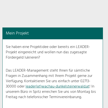
in
diesem
Kontext
angezeigt.
Mein Projekt
Natur- &
Landschaftsschutz
Sie haben eine Projektidee oder bereits ein LEADER-
Pflege, Regulierung und
Projekt eingereicht und wollen nun das zugesagte
Weiterentwicklung.
Fördergeld lukrieren?
Baukultur
Ortsbild, Baukultur und nachhaltiges
Das LEADER-Management steht Ihnen für sämtliche
Siedlungswesen.
Fragen in Zusammenhang mit Ihrem Projekt gerne zur
Verfügung. Kontaktieren Sie uns einfach unter 02713-
30000 oder
leader(at)wachau-dunkelsteinerwald.at
! In
Land- & Forstwirtschaft
unserem Büro in Spitz erreichen Sie uns von Montag bis
Bewirtschaftung und Pflege der
Kulturlandschaft.
Freitag nach telefonischer Terminvereinbarung.