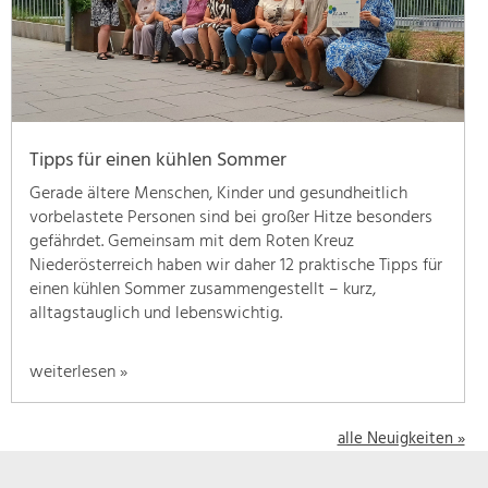
geben
wir
hier
eine
Übersicht
über
Tipps für einen kühlen Sommer
unsere
Themenschwerpunkte.
Gerade ältere Menschen, Kinder und gesundheitlich
Für
vorbelastete Personen sind bei großer Hitze besonders
mehr
gefährdet. Gemeinsam mit dem Roten Kreuz
Informationen
Niederösterreich haben wir daher 12 praktische Tipps für
einfach
einen kühlen Sommer zusammengestellt – kurz,
das
alltagstauglich und lebenswichtig.
Thema
anklicken
weiterlesen »
und
schon
werden
alle Neuigkeiten »
alle
Projekte