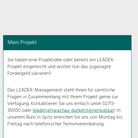
in
diesem
Kontext
angezeigt.
Mein Projekt
Natur- &
Landschaftsschutz
Sie haben eine Projektidee oder bereits ein LEADER-
Pflege, Regulierung und
Projekt eingereicht und wollen nun das zugesagte
Weiterentwicklung.
Fördergeld lukrieren?
Baukultur
Ortsbild, Baukultur und nachhaltiges
Das LEADER-Management steht Ihnen für sämtliche
Siedlungswesen.
Fragen in Zusammenhang mit Ihrem Projekt gerne zur
Verfügung. Kontaktieren Sie uns einfach unter 02713-
30000 oder
leader(at)wachau-dunkelsteinerwald.at
! In
Land- & Forstwirtschaft
unserem Büro in Spitz erreichen Sie uns von Montag bis
Bewirtschaftung und Pflege der
Kulturlandschaft.
Freitag nach telefonischer Terminvereinbarung.