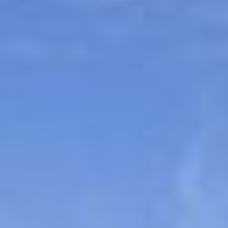
Sitemap
Tourismus
Angebotsentwicklung und
Kontakt
Positionierung.
Kunst & Kultur
Handwerk, Wissenschaft und Forschung.
Soziales, Bildung &
Identität
Gleichberechtigung, Jugend und
Integration
Mobilität & Energie
Klimawandel, öffentlicher Verkehr und
erneuerbare Energie
Wirtschaft
Steigerung regionaler Wertschöpfung