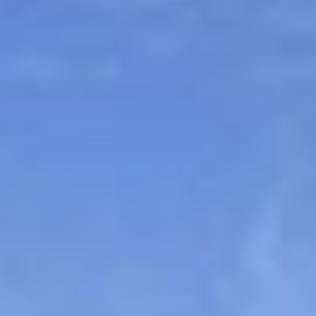
Sitemap
Tourismus
Angebotsentwicklung und
Kontakt
Positionierung.
Kunst & Kultur
Handwerk, Wissenschaft und Forschung.
Soziales, Bildung &
Identität
Gleichberechtigung, Jugend und
Integration
Mobilität & Energie
Klimawandel, öffentlicher Verkehr und
erneuerbare Energie
Wirtschaft
Steigerung regionaler Wertschöpfung