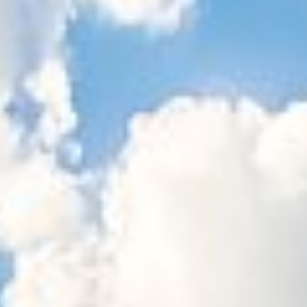
Sitemap
Tourismus
Angebotsentwicklung und
Kontakt
Positionierung.
Kunst & Kultur
Handwerk, Wissenschaft und Forschung.
Soziales, Bildung &
Identität
Gleichberechtigung, Jugend und
Integration
Mobilität & Energie
Klimawandel, öffentlicher Verkehr und
erneuerbare Energie
Wirtschaft
Steigerung regionaler Wertschöpfung