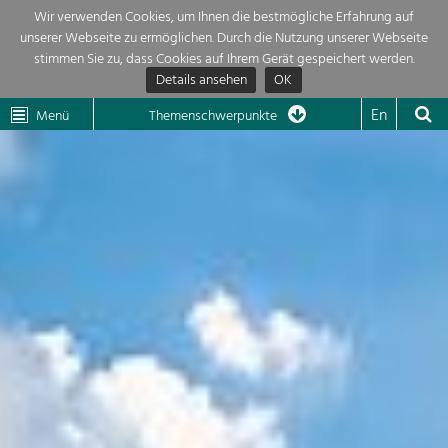
Wir verwenden Cookies, um Ihnen die bestmögliche Erfahrung auf
unserer Webseite zu ermöglichen. Durch die Nutzung unserer Webseite
Themenübersicht
stimmen Sie zu, dass Cookies auf Ihrem Gerät gespeichert werden.
Details ansehen
OK
LEADER
Wachau
Dunkelsteinerwald
Klima
Die Regionalentwicklung in unserer Region ist sehr vielfältig. Deshalb
En
Menü
Themenschwerpunkte
geben wir hier eine Übersicht über unsere Themenschwerpunkte. Für
Aktuelles
mehr Informationen einfach das Thema anklicken und schon werden alle

Projekte in diesem Kontext angezeigt.
Region

Natur- &
Projekte
Landschaftsschutz
Pflege, Regulierung und
LEADER

Weiterentwicklung.
Baukultur
Mein Projekt

Ortsbild, Baukultur und nachhaltiges
Siedlungswesen.
Suche
Land- & Forstwirtschaft
Bewirtschaftung und Pflege der
Impressum
Kulturlandschaft.