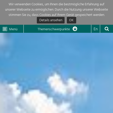
Wir verwenden Cookies, um Ihnen die bestmögliche Erfahrung auf
unserer Webseite zu ermöglichen. Durch die Nutzung unserer Webseite
Themenübersicht
stimmen Sie zu, dass Cookies auf Ihrem Gerät gespeichert werden.
Details ansehen
OK
LEADER
Wachau
Dunkelsteinerwald
Klima
Die Regionalentwicklung in unserer Region ist sehr vielfältig. Deshalb
En
Menü
Themenschwerpunkte
geben wir hier eine Übersicht über unsere Themenschwerpunkte. Für
Aktuelles
mehr Informationen einfach das Thema anklicken und schon werden alle

Projekte in diesem Kontext angezeigt.
Region

Natur- &
Projekte
Landschaftsschutz
Pflege, Regulierung und
LEADER

Weiterentwicklung.
Baukultur
Mein Projekt

Ortsbild, Baukultur und nachhaltiges
Siedlungswesen.
Suche
Land- & Forstwirtschaft
Bewirtschaftung und Pflege der
Impressum
Kulturlandschaft.