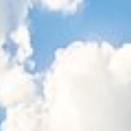
Sitemap
Tourismus
Angebotsentwicklung und
Kontakt
Positionierung.
Kunst & Kultur
Handwerk, Wissenschaft und Forschung.
Soziales, Bildung &
Identität
Gleichberechtigung, Jugend und
Integration
Mobilität & Energie
Klimawandel, öffentlicher Verkehr und
erneuerbare Energie
Wirtschaft
Steigerung regionaler Wertschöpfung