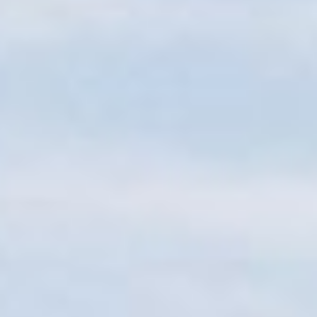
Sitemap
Tourismus
Angebotsentwicklung und
Kontakt
Positionierung.
Kunst & Kultur
Handwerk, Wissenschaft und Forschung.
Soziales, Bildung &
Identität
Gleichberechtigung, Jugend und
Integration
Mobilität & Energie
Klimawandel, öffentlicher Verkehr und
erneuerbare Energie
Wirtschaft
Steigerung regionaler Wertschöpfung