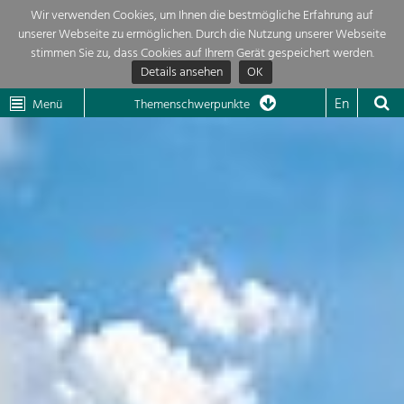
Wir verwenden Cookies, um Ihnen die bestmögliche Erfahrung auf
unserer Webseite zu ermöglichen. Durch die Nutzung unserer Webseite
Themenübersicht
stimmen Sie zu, dass Cookies auf Ihrem Gerät gespeichert werden.
Details ansehen
OK
LEADER
Wachau
Dunkelsteinerwald
Klima
Die Regionalentwicklung in unserer Region ist sehr vielfältig. Deshalb
En
Menü
Themenschwerpunkte
geben wir hier eine Übersicht über unsere Themenschwerpunkte. Für
Aktuelles
mehr Informationen einfach das Thema anklicken und schon werden alle

Projekte in diesem Kontext angezeigt.
Region

Natur- &
Projekte
Landschaftsschutz
Pflege, Regulierung und
LEADER

Weiterentwicklung.
Baukultur
Mein Projekt

Ortsbild, Baukultur und nachhaltiges
Siedlungswesen.
Suche
Land- & Forstwirtschaft
Bewirtschaftung und Pflege der
Impressum
Kulturlandschaft.