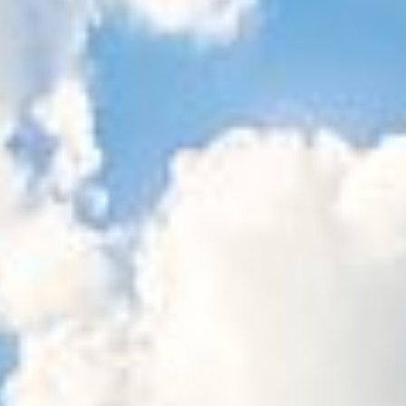
Sitemap
Tourismus
Angebotsentwicklung und
Kontakt
Positionierung.
Kunst & Kultur
Handwerk, Wissenschaft und Forschung.
Soziales, Bildung &
Identität
Gleichberechtigung, Jugend und
Integration
Mobilität & Energie
Klimawandel, öffentlicher Verkehr und
erneuerbare Energie
Wirtschaft
Steigerung regionaler Wertschöpfung