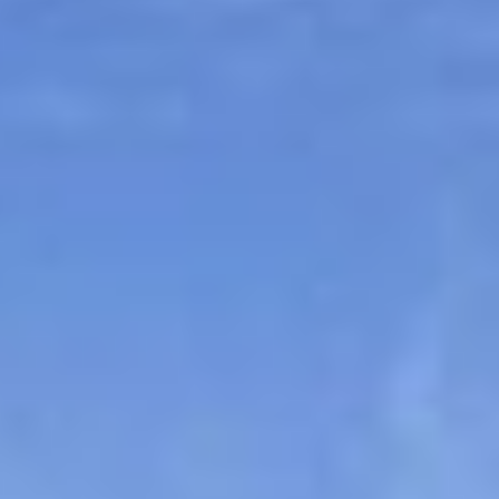
Sitemap
Tourismus
Angebotsentwicklung und
Kontakt
Positionierung.
Kunst & Kultur
Handwerk, Wissenschaft und Forschung.
Soziales, Bildung &
Identität
Gleichberechtigung, Jugend und
Integration
Mobilität & Energie
Klimawandel, öffentlicher Verkehr und
erneuerbare Energie
Wirtschaft
Steigerung regionaler Wertschöpfung