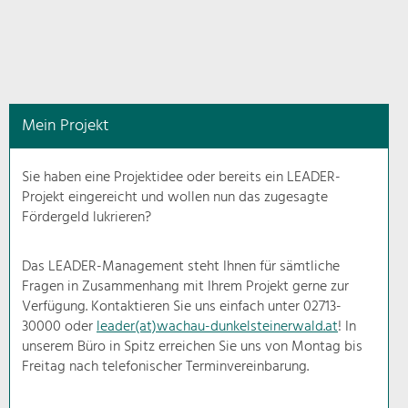
in
diesem
Kontext
angezeigt.
Mein Projekt
Natur- &
Landschaftsschutz
Sie haben eine Projektidee oder bereits ein LEADER-
Pflege, Regulierung und
Projekt eingereicht und wollen nun das zugesagte
Weiterentwicklung.
Fördergeld lukrieren?
Baukultur
Ortsbild, Baukultur und nachhaltiges
Das LEADER-Management steht Ihnen für sämtliche
Siedlungswesen.
Fragen in Zusammenhang mit Ihrem Projekt gerne zur
Verfügung. Kontaktieren Sie uns einfach unter 02713-
30000 oder
leader(at)wachau-dunkelsteinerwald.at
! In
Land- & Forstwirtschaft
unserem Büro in Spitz erreichen Sie uns von Montag bis
Bewirtschaftung und Pflege der
Kulturlandschaft.
Freitag nach telefonischer Terminvereinbarung.