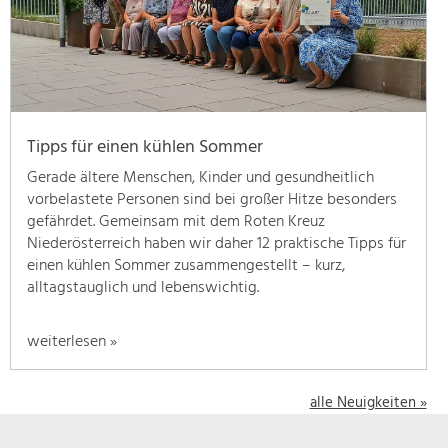
geben
wir
hier
eine
Übersicht
über
Tipps für einen kühlen Sommer
unsere
Themenschwerpunkte.
Gerade ältere Menschen, Kinder und gesundheitlich
Für
vorbelastete Personen sind bei großer Hitze besonders
mehr
gefährdet. Gemeinsam mit dem Roten Kreuz
Informationen
Niederösterreich haben wir daher 12 praktische Tipps für
einfach
einen kühlen Sommer zusammengestellt – kurz,
das
alltagstauglich und lebenswichtig.
Thema
anklicken
weiterlesen »
und
schon
werden
alle Neuigkeiten »
alle
Projekte