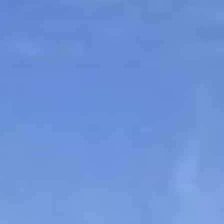
Sitemap
Tourismus
Angebotsentwicklung und
Kontakt
Positionierung.
Kunst & Kultur
Handwerk, Wissenschaft und Forschung.
Soziales, Bildung &
Identität
Gleichberechtigung, Jugend und
Integration
Mobilität & Energie
Klimawandel, öffentlicher Verkehr und
erneuerbare Energie
Wirtschaft
Steigerung regionaler Wertschöpfung