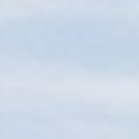
Sitemap
Tourismus
Angebotsentwicklung und
Kontakt
Positionierung.
Kunst & Kultur
Handwerk, Wissenschaft und Forschung.
Soziales, Bildung &
Identität
Gleichberechtigung, Jugend und
Integration
Mobilität & Energie
Klimawandel, öffentlicher Verkehr und
erneuerbare Energie
Wirtschaft
Steigerung regionaler Wertschöpfung