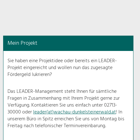
in
diesem
Kontext
angezeigt.
Mein Projekt
Natur- &
Landschaftsschutz
Sie haben eine Projektidee oder bereits ein LEADER-
Pflege, Regulierung und
Projekt eingereicht und wollen nun das zugesagte
Weiterentwicklung.
Fördergeld lukrieren?
Baukultur
Ortsbild, Baukultur und nachhaltiges
Das LEADER-Management steht Ihnen für sämtliche
Siedlungswesen.
Fragen in Zusammenhang mit Ihrem Projekt gerne zur
Verfügung. Kontaktieren Sie uns einfach unter 02713-
30000 oder
leader(at)wachau-dunkelsteinerwald.at
! In
Land- & Forstwirtschaft
unserem Büro in Spitz erreichen Sie uns von Montag bis
Bewirtschaftung und Pflege der
Kulturlandschaft.
Freitag nach telefonischer Terminvereinbarung.