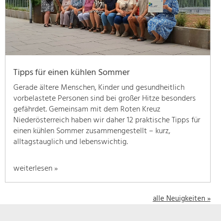
geben
wir
hier
eine
Übersicht
über
Tipps für einen kühlen Sommer
unsere
Themenschwerpunkte.
Gerade ältere Menschen, Kinder und gesundheitlich
Für
vorbelastete Personen sind bei großer Hitze besonders
mehr
gefährdet. Gemeinsam mit dem Roten Kreuz
Informationen
Niederösterreich haben wir daher 12 praktische Tipps für
einfach
einen kühlen Sommer zusammengestellt – kurz,
das
alltagstauglich und lebenswichtig.
Thema
anklicken
weiterlesen »
und
schon
werden
alle Neuigkeiten »
alle
Projekte