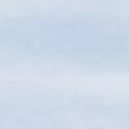
Sitemap
Tourismus
Angebotsentwicklung und
Kontakt
Positionierung.
Kunst & Kultur
Handwerk, Wissenschaft und Forschung.
Soziales, Bildung &
Identität
Gleichberechtigung, Jugend und
Integration
Mobilität & Energie
Klimawandel, öffentlicher Verkehr und
erneuerbare Energie
Wirtschaft
Steigerung regionaler Wertschöpfung