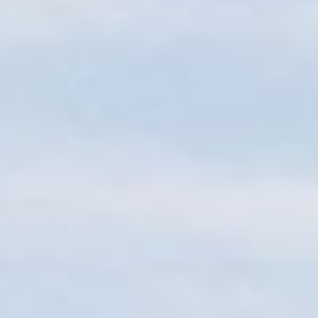
Sitemap
Tourismus
Angebotsentwicklung und
Kontakt
Positionierung.
Kunst & Kultur
Handwerk, Wissenschaft und Forschung.
Soziales, Bildung &
Identität
Gleichberechtigung, Jugend und
Integration
Mobilität & Energie
Klimawandel, öffentlicher Verkehr und
erneuerbare Energie
Wirtschaft
Steigerung regionaler Wertschöpfung