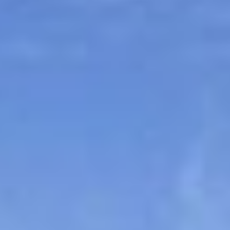
Sitemap
Tourismus
Angebotsentwicklung und
Kontakt
Positionierung.
Kunst & Kultur
Handwerk, Wissenschaft und Forschung.
Soziales, Bildung &
Identität
Gleichberechtigung, Jugend und
Integration
Mobilität & Energie
Klimawandel, öffentlicher Verkehr und
erneuerbare Energie
Wirtschaft
Steigerung regionaler Wertschöpfung